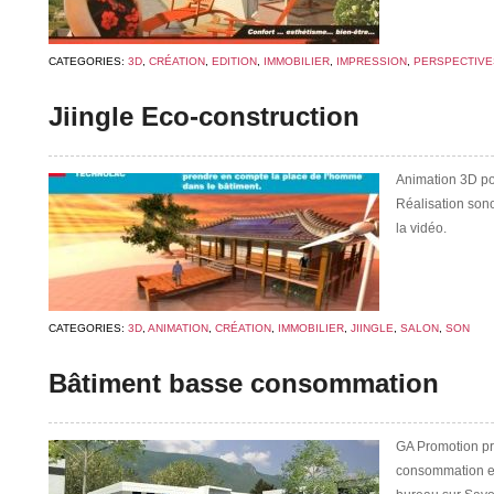
CATEGORIES:
3D
,
CRÉATION
,
EDITION
,
IMMOBILIER
,
IMPRESSION
,
PERSPECTIVE
Jiingle Eco-construction
Animation 3D po
Réalisation sono
la vidéo.
CATEGORIES:
3D
,
ANIMATION
,
CRÉATION
,
IMMOBILIER
,
JIINGLE
,
SALON
,
SON
Bâtiment basse consommation
GA Promotion pr
consommation en