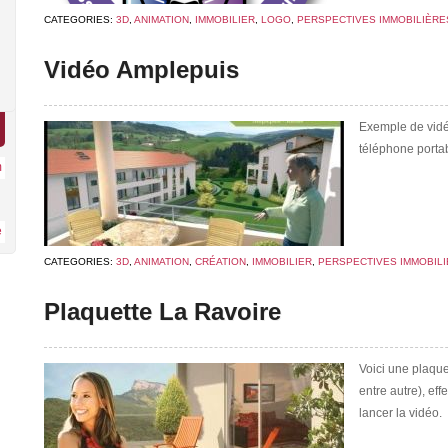
CATEGORIES:
3D
,
ANIMATION
,
IMMOBILIER
,
LOGO
,
PERSPECTIVES IMMOBILIÈRE
Vidéo Amplepuis
Exemple de vidéo
téléphone portab
CATEGORIES:
3D
,
ANIMATION
,
CRÉATION
,
IMMOBILIER
,
PERSPECTIVES IMMOBIL
Plaquette La Ravoire
Voici une plaque
entre autre), ef
lancer la vidéo.