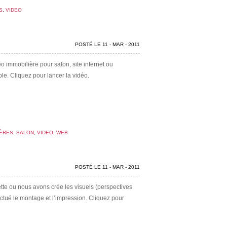
S
,
VIDEO
POSTÉ LE 11 - MAR - 2011
 immobilière pour salon, site internet ou
le. Cliquez pour lancer la vidéo.
IÈRES
,
SALON
,
VIDEO
,
WEB
POSTÉ LE 11 - MAR - 2011
tte ou nous avons crée les visuels (perspectives
fectué le montage et l’impression. Cliquez pour