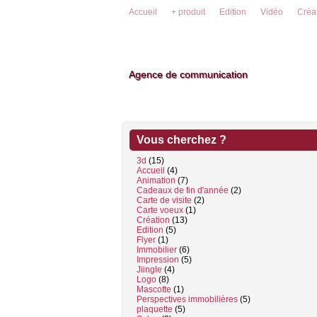
Accueil
+ produit
Edition
Vidéo
Créa
Agence de communication
Vous cherchez ?
3d
(15)
Accueil
(4)
Animation
(7)
Cadeaux de fin d'année
(2)
Carte de visite
(2)
Carte voeux
(1)
Création
(13)
Edition
(5)
Flyer
(1)
Immobilier
(6)
Impression
(5)
Jiingle
(4)
Logo
(8)
Mascotte
(1)
Perspectives immobilières
(5)
plaquette
(5)