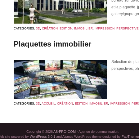
bureau sur Savo
et la plaquette.
gallery/ga/prog
CATEGORIES:
3D
,
CRÉATION
,
EDITION
,
IMMOBILIER
,
IMPRESSION
,
PERSPECTIVE
Plaquettes immobilier
Sélection de pla
perspectives, ph
CATEGORIES:
3D
,
ACCUEIL
,
CRÉATION
,
EDITION
,
IMMOBILIER
,
IMPRESSION
,
PER
Copyright © 2026
AS-PRO-COM
- Agence de communication.
eb site powered by
WordPress 3.0.1
and Altantis WordPress theme designed by
FabTheme