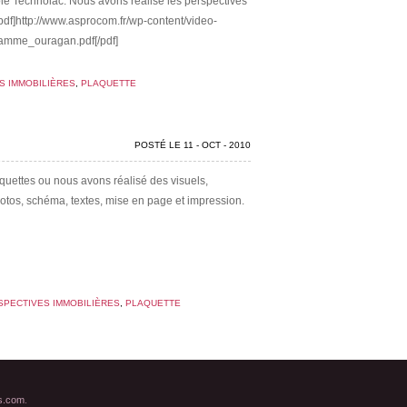
ie Technolac. Nous avons réalisé les perspectives
 [pdf]http://www.asprocom.fr/wp-content/video-
ramme_ouragan.pdf[/pdf]
S IMMOBILIÈRES
,
PLAQUETTE
POSTÉ LE 11 - OCT - 2010
quettes ou nous avons réalisé des visuels,
otos, schéma, textes, mise en page et impression.
SPECTIVES IMMOBILIÈRES
,
PLAQUETTE
s.com
.