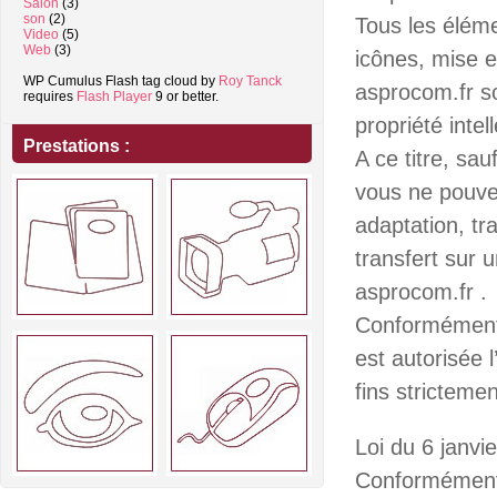
Salon
(3)
son
(2)
Tous les éléme
Video
(5)
Web
(3)
icônes, mise 
WP Cumulus Flash tag cloud by
Roy Tanck
asprocom.fr son
requires
Flash Player
9 or better.
propriété intell
Prestations :
A ce titre, sa
vous ne pouve
adaptation, tr
transfert sur 
asprocom.fr .
Conformément a
est autorisée 
fins stricteme
Loi du 6 janvie
Conformément à