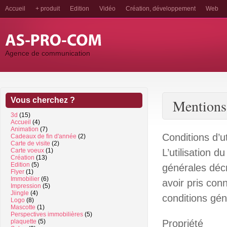
Accueil
+ produit
Edition
Vidéo
Création, développement
Web
Agence de communication
Vous cherchez ?
Mentions 
3d
(15)
Accueil
(4)
Animation
(7)
Conditions d’ut
Cadeaux de fin d'année
(2)
Carte de visite
(2)
Carte voeux
(1)
L’utilisation 
Création
(13)
Edition
(5)
générales décr
Flyer
(1)
Immobilier
(6)
avoir pris con
Impression
(5)
Jiingle
(4)
conditions géné
Logo
(8)
Mascotte
(1)
Perspectives immobilières
(5)
plaquette
(5)
Propriété