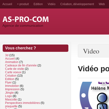
Accueil
+ produit
Edition
Vidéo
Création, développement
Web
Agence de communication
Vous cherchez ?
Video
3d
(15)
Accueil
(4)
Animation
(7)
Cadeaux de fin d'année
(2)
Vidéo p
Carte de visite
(2)
Carte voeux
(1)
Création
(13)
Edition
(5)
Flyer
(1)
Immobilier
(6)
Impression
(5)
Jiingle
(4)
Logo
(8)
Mascotte
(1)
Perspectives immobilières
(5)
plaquette
(5)