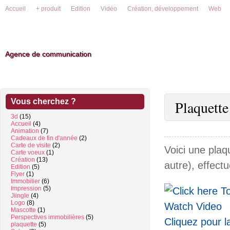
Accueil
+ produit
Edition
Vidéo
Création, développement
Web
Agence de communication
Vous cherchez ?
Plaquette
3d
(15)
Accueil
(4)
Animation
(7)
Cadeaux de fin d'année
(2)
Carte de visite
(2)
Voici une plaq
Carte voeux
(1)
Création
(13)
autre), effect
Edition
(5)
Flyer
(1)
Immobilier
(6)
Impression
(5)
Jiingle
(4)
Logo
(8)
Mascotte
(1)
Perspectives immobilières
(5)
Cliquez pour l
plaquette
(5)