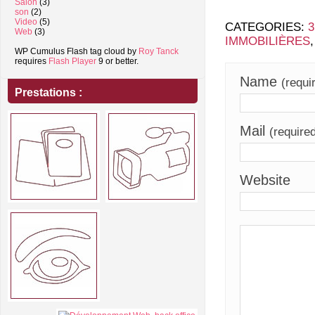
Salon
(3)
son
(2)
Video
(5)
CATEGORIES:
Web
(3)
IMMOBILIÈRES
WP Cumulus Flash tag cloud by
Roy Tanck
requires
Flash Player
9 or better.
Name
(requi
Prestations :
Mail
(require
Website